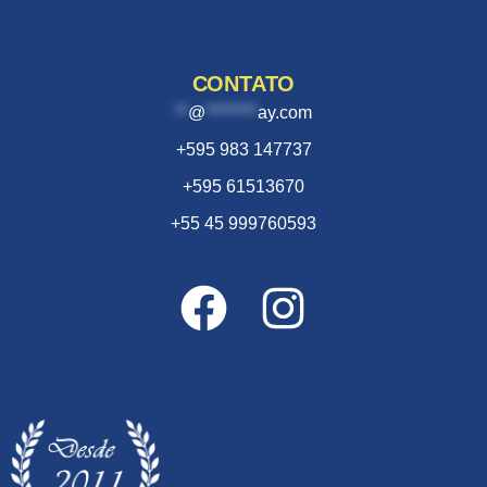
CONTATO
**
@
********
ay.com
+595 983 147737
+595 61513670
+55 45 999760593