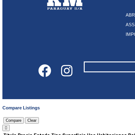
ABR
ASS
IMP
Compare Listings
Compare
Clear
Título
Precio
Estado
Tipo
Superficie
Uso
Habitaciones
Ba