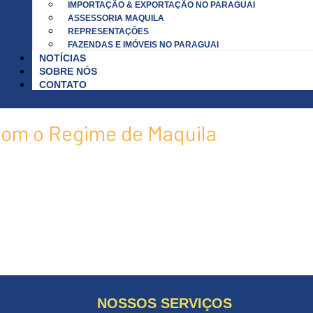
IMPORTAÇÃO & EXPORTAÇÃO NO PARAGUAI
ASSESSORIA MAQUILA
REPRESENTAÇÕES
FAZENDAS E IMÓVEIS NO PARAGUAI
NOTÍCIAS
SOBRE NÓS
CONTATO
com o Regime de Maquila
postos mínimos e vantagens exclusivas no Paraguai
ampliar sua produção ou terceirizar parte dela com
? O Regime de Maquila do Paraguai é a solução ideal
 inteligência tributária e eficiência operacional.
NOSSOS SERVIÇOS