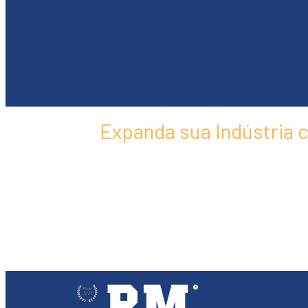
Expanda sua Indústria 
Produza com custos reduzidos, im
Você é empresário no Brasil e busca 
menores custos e maior rentabilidade
para empresas que desejam crescer com