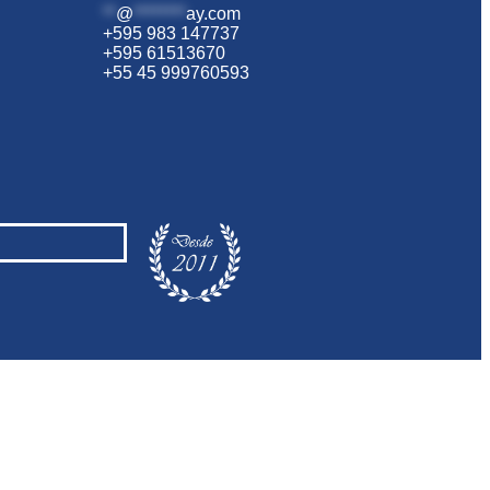
**
@
********
ay.com
+595 983 147737
+595 61513670
+55 45 999760593