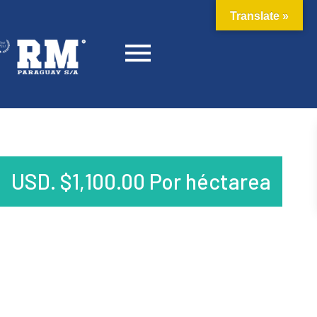
Translate »
USD.
$
1,100.00
Por héctarea