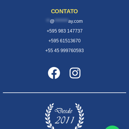
CONTATO
**
@
********
ay.com
+595 983 147737
+595 61513670
+55 45 999760593